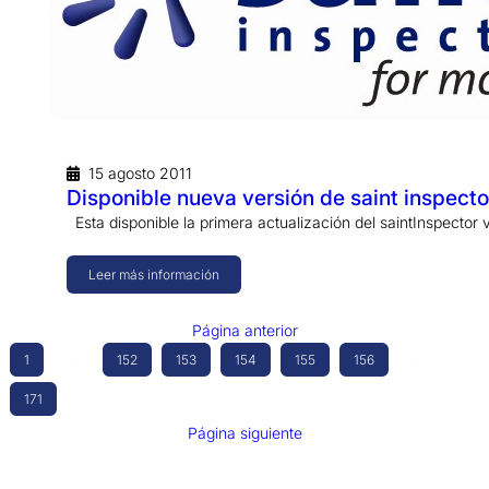
15 agosto 2011
Disponible nueva versión de saint inspecto
Esta disponible la primera actualización del saintInspector v
Leer más información
Página anterior
1
…
152
153
154
155
156
…
171
Página siguiente