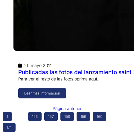
20 mayo 2011
Publicadas las fotos del lanzamiento sain
Para ver el resto de las fotos oprima aquí.
Leer más información
Página anterior
1
…
156
157
158
159
160
…
171