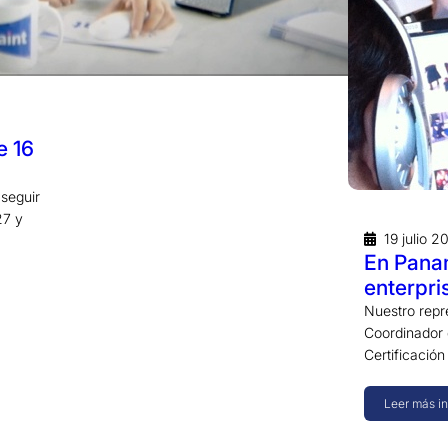
e 16
 seguir
27 y
19 julio 2
En Pana
enterpri
Nuestro repr
Coordinador 
Certificación
Leer más i