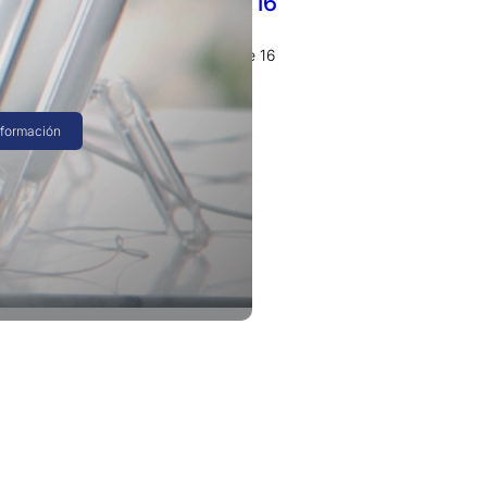
 toca a Perú «enterprise 16
es lo pidieron el especial “enterprise 16
 es válido también en Perú…
nformación