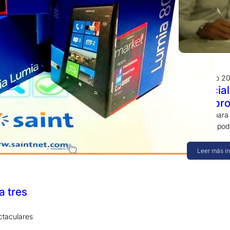
31 julio 2
Especial
saint pr
Activa para 
regiones pod
Leer más i
a tres
ctaculares