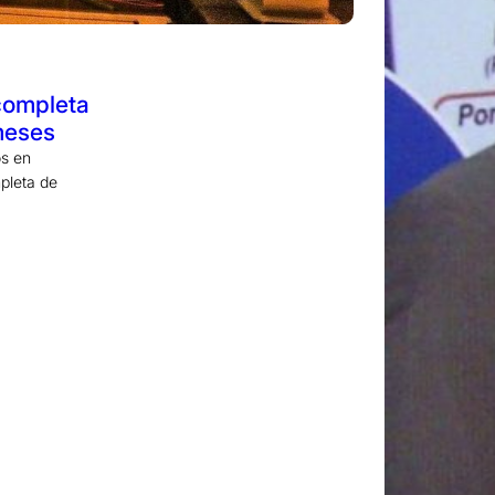
completa
meses
os en
pleta de