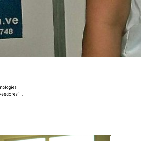
nologies
roveedores”…