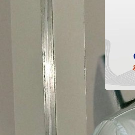
18 junio 
Nuevo co
professi
contabil
Disponible n