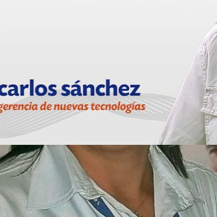
2012
ntabilizador de saint
onal a saint enterprise
idad disponible
uevo contabilizador de professional más para