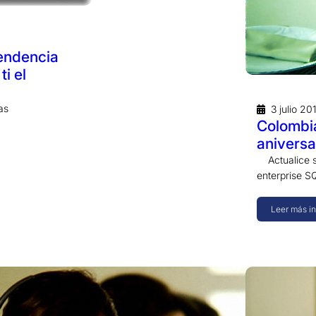
pendencia
i el
as
3 julio 20
Colombia
aniversa
Actualice su
enterprise S
Leer más i