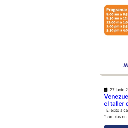
27 junio 
Venezuel
el talle
El éxito alc
“cambios en 