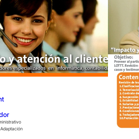
nt
dor
inistrativo
. Adaptación