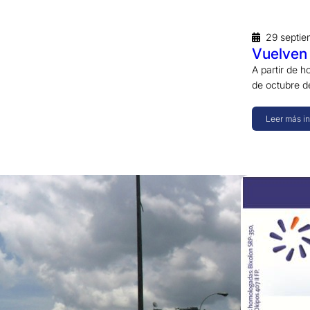
29 septie
Vuelven
A partir de h
de octubre 
Leer más i