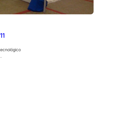
11
tecnológico
…