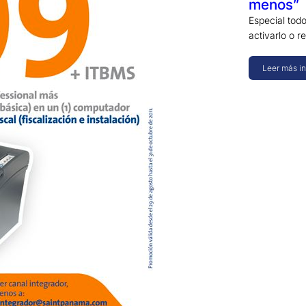
menos”
Especial tod
activarlo o r
Leer más i