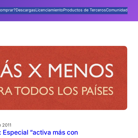
omprar?
Descargas
Licenciamiento
Productos de Terceros
Comunidad
e 2011
 Especial “activa más con