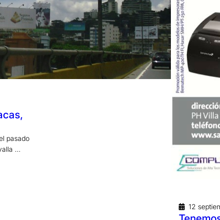
acas,
el pasado
valla …
12 septie
Tenemos 