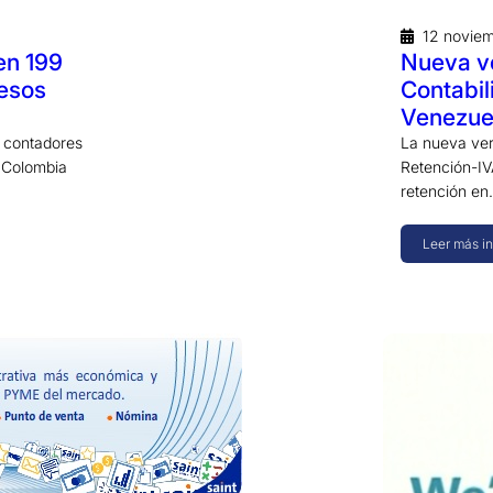
12 novie
en 199
Nueva ve
pesos
Contabil
Venezue
a contadores
La nueva vers
n Colombia
Retención-IVA
retención e
Leer más i