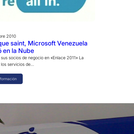
bre 2010
 que saint, Microsoft Venezuela
 en la Nube
 sus socios de negocio en «Enlace 2011» La
 los servicios de…
nformación