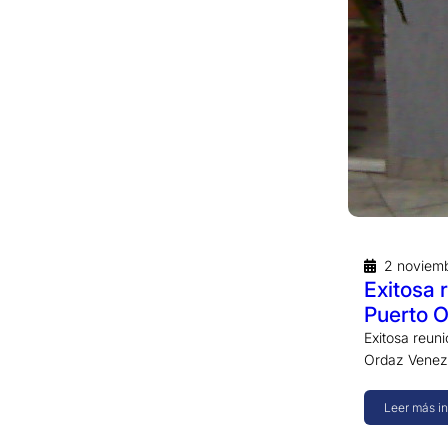
2 noviem
Exitosa 
Puerto 
Exitosa reuni
Ordaz Venezu
Leer más i