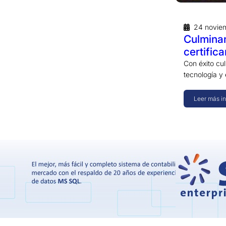
24 novie
Culminan
certific
Con éxito cul
tecnología y
Leer más i