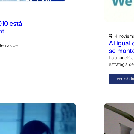
010 está
nt
4 noviem
Al igual
stemas de
se montó
Lo anunció a
estrategia de
Leer más i