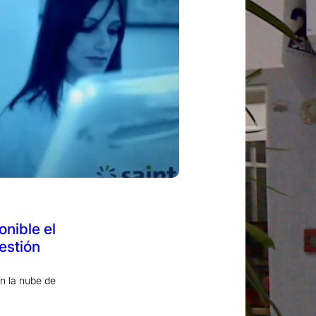
onible el
estión
en la nube de