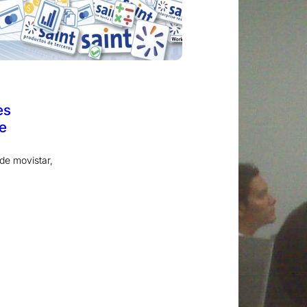
es
e
 de movistar,