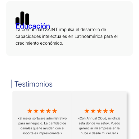
Educación
La comunidad SAINT impulsa el desarrollo de
capacidades intelectuales en Latinoamérica para el
crecimiento económico.
| Testimonios
★★★★★
★★★★★
«El mejor software administrativo
«Con Annual Cloud, mi oficia
para mi negocio. La cantidad de
está donde yo estoy. Puedo
canales que te ayudan con el
gerenciar mi empresa en la
soporte es impresionante.»
nube y desde mi celular.»