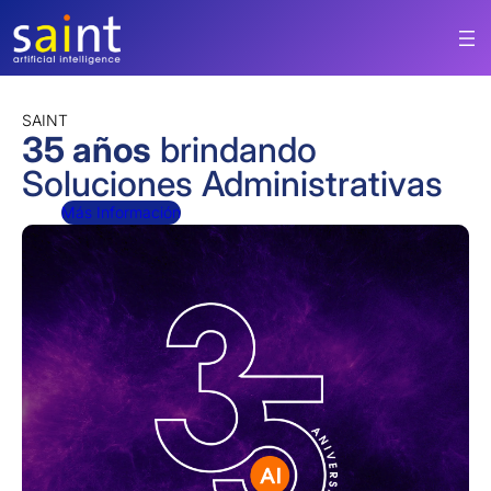
Saltar
al
contenido
SAINT
35 años
brindando
Soluciones Administrativas
Más Información