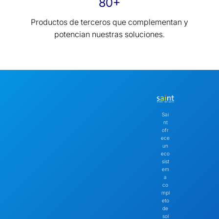
80+
Productos de terceros que complementan y
potencian nuestras soluciones.
Sai
nt
ofr
ece
un
eco
sist
em
a
co
mpl
eto
de
sol