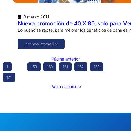
9 marzo 2011
Nueva promoción de 40 X 80, solo para Ve
Lo bueno se repite, para mejorar los beneficios de canales 
Leer más información
Página anterior
1
…
159
160
161
162
163
…
171
Página siguiente