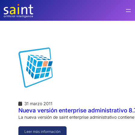
Saltar
al
contenido
31 marzo 2011
Nueva versión enterprise administrativo 8.
La nueva versión de saint enterprise administrativo contien
Leer más información