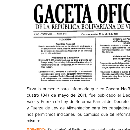
Sirva la presente para informarle que en
Gaceta No.3
cuatro (04) de mayo de 2011
, fue publicado el De
Valor y Fuerza de Ley de Reforma Parcial del Decreto
y Fuerza de Ley de Alimentación para los trabajadore
nos permitimos indicarles los cambios que tal reforma
mismo:
PRIMERO
: Se eliminó el límite que se establecía en rela