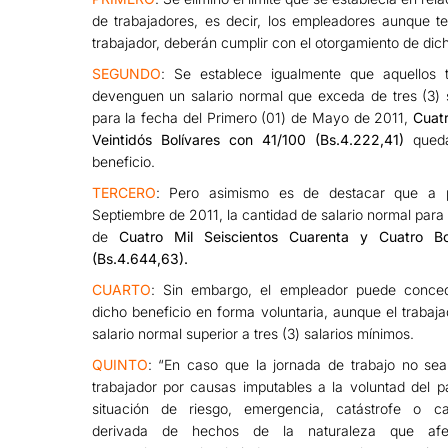
de trabajadores, es decir, los empleadores aunque t
trabajador, deberán cumplir con el otorgamiento de dich
SEGUNDO
: Se establece igualmente que aquellos 
devenguen un salario normal que exceda de tres (3) 
para la fecha del Primero (01) de Mayo de 2011,
Cuatr
Veintidós Bolívares con 41/100
(Bs.4.222,41)
queda
beneficio.
TERCERO
: Pero asimismo es de destacar que a p
Septiembre de 2011, la cantidad de salario normal para 
de
Cuatro Mil Seiscientos Cuarenta y Cuatro B
(Bs.4.644,63).
CUARTO
: Sin embargo, el empleador puede conced
dicho beneficio en forma voluntaria, aunque el traba
salario normal superior a tres (3) salarios mínimos.
QUINTO
: “En caso que la jornada de trabajo no sea
trabajador por causas imputables a la voluntad del 
situación de riesgo, emergencia, catástrofe o ca
derivada de hechos de la naturaleza que afe