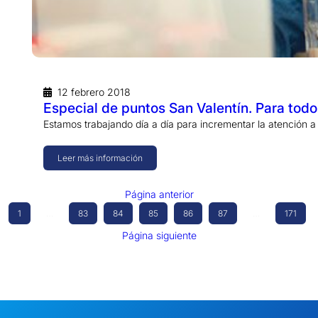
12 febrero 2018
Especial de puntos San Valentín. Para todo
Estamos trabajando día a día para incrementar la atención 
Leer más información
Página anterior
1
…
83
84
85
86
87
…
171
Página siguiente