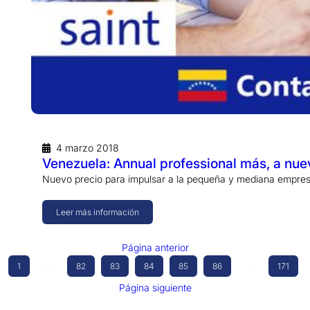
4 marzo 2018
Venezuela: Annual professional más, a nue
Nuevo precio para impulsar a la pequeña y mediana empres
Leer más información
Página anterior
1
…
82
83
84
85
86
…
171
Página siguiente