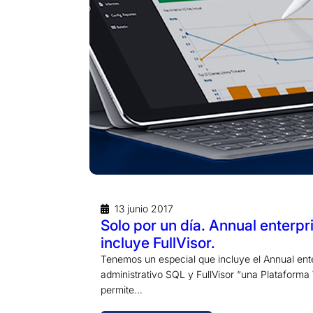
13 junio 2017
Solo por un día. Annual enterpr
incluye FullVisor.
Tenemos un especial que incluye el Annual ent
administrativo SQL y FullVisor “una Plataform
permite…