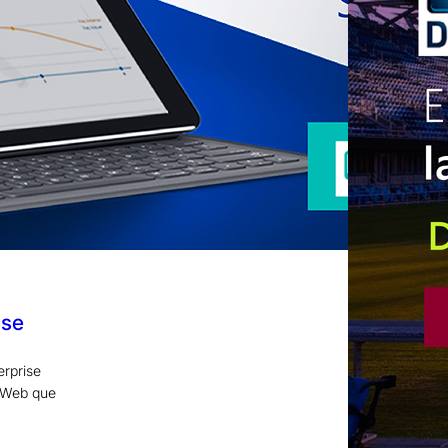
ise
erprise
a Web que