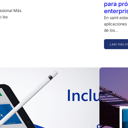
para pró
enterpri
essional Más
 las
En saint est
aplicaciones 
de los…
Leer más i