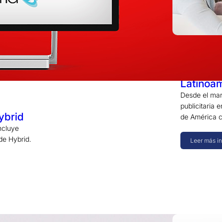
23 junio 
Reforzam
Latinoam
Desde el mar
publicitaria 
ybrid
de América 
ncluye
de Hybrid.
Leer más i