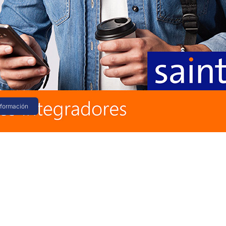
2017
ón bajada de una Nube, 2
 Annual Cloud
 descansamos, siempre estamos pensando como
nuestros canales integradores, en este
 tenemos…
nformación