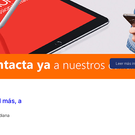
21 junio 
Promoci
Franelas
En saint no
coadyuvar a 
oportunidad
Leer más i
l más, a
diana