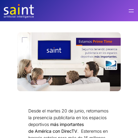
Saltar
al
contenido
Desde el martes 20 de junio, retomamos
la presencia publicitaria en los espacios
deportivos
más importantes
de América con DirecTV
. Esteremos en
horario estelar para más de 15 millones