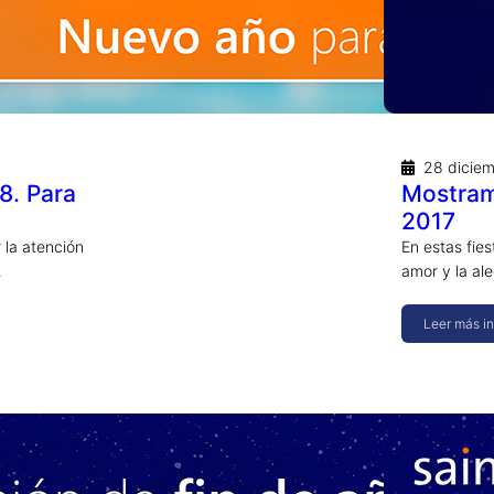
28 dicie
8. Para
Mostram
2017
 la atención
En estas fie
…
amor y la al
Leer más i