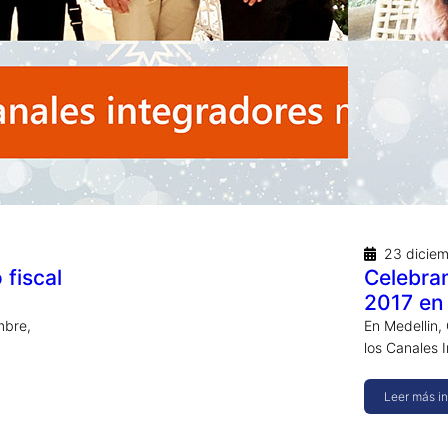
23 dicie
 fiscal
Celebram
2017 en
mbre,
En Medellin,
los Canales 
Leer más i