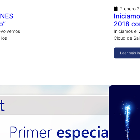
2 enero 
ONES
Iniciamo
o”
2018 co
evolvemos
Iniciamos el
 los
Cloud de Sai
Leer más i