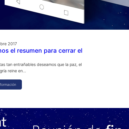
mbre 2017
os el resumen para cerrar el
stas tan entrañables deseamos que la paz, el
egría reine en…
nformación