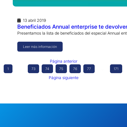
13 abril 2019
Beneficiados Annual enterprise te devolv
Presentamos la lista de beneficiados del especial Annual e
Leer más información
Página anterior
1
…
73
74
75
76
77
…
171
Página siguiente