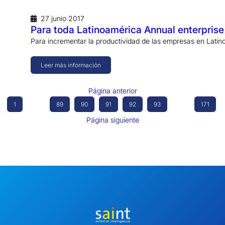
27 junio 2017
Para toda Latinoamérica Annual enterprise 
Para incrementar la productividad de las empresas en Latin
Leer más información
Página anterior
1
…
89
90
91
92
93
…
171
Página siguiente