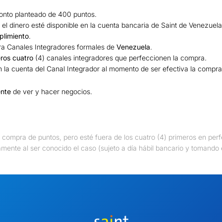
onto planteado de 400 puntos.
el dinero esté disponible en la cuenta bancaria de Saint de Venezuela
plimiento
.
para Canales Integradores formales de
Venezuela
.
ros cuatro
(4) canales integradores que perfeccionen la compra.
n la cuenta del Canal Integrador al momento de ser efectiva la compra
ente
de ver y hacer negocios.
a compra de puntos, pero esté fuera de los cuatro (4) primeros en perf
amente al ser conocido el caso (sujeto a día hábil bancario y tomando