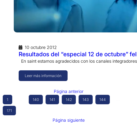
10 octubre 2012
Resultados del “especial 12 de octubre” fel
En saint estamos agradecidos con los canales integradores 
Leer más información
Página anterior
1
…
140
141
142
143
144
…
171
Página siguiente