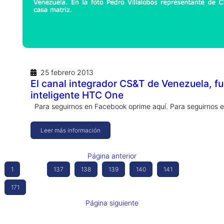
25 febrero 2013
El canal integrador CS&T de Venezuela, fu
inteligente HTC One
Para seguirnos en Facebook oprime aquí. Para seguirnos e
Leer más información
Página anterior
1
…
137
138
139
140
141
…
171
Página siguiente