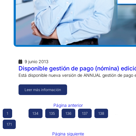
9 junio 2013
Disponible gestión de pago (nómina) edic
Está disponible nueva versión de ANNUAL gestión de pago e
Leer más información
Página anterior
1
…
134
135
136
137
138
…
171
Página siguiente