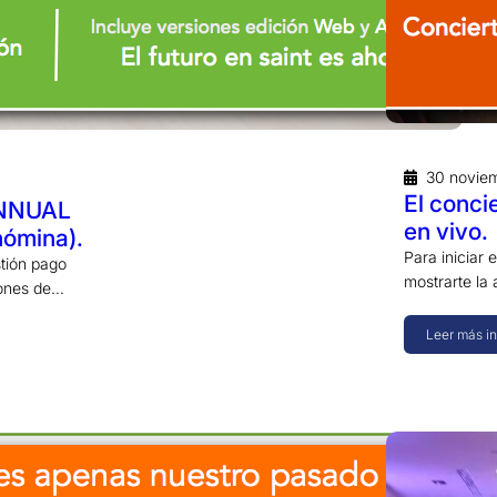
30 novie
El conci
ANNUAL
en vivo.
nómina).
Para iniciar
tión pago
mostrarte la 
iones de…
Leer más i