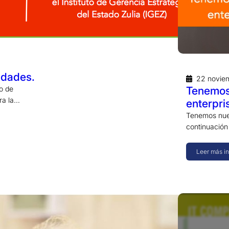
idades.
22 novie
to de
Tenemos 
ara la…
enterpri
Tenemos nuev
continuación
Leer más i