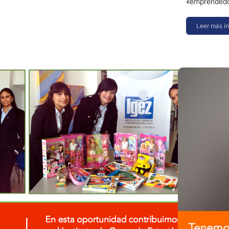
«emprendedo
Leer más i