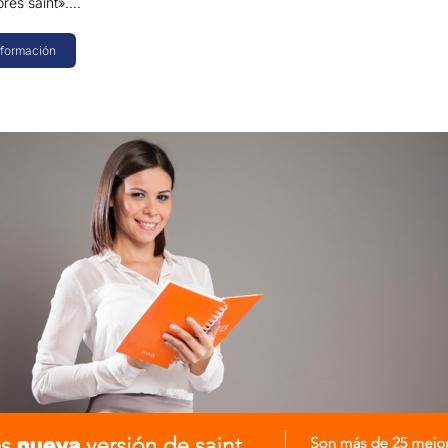
res saint».…
nformación