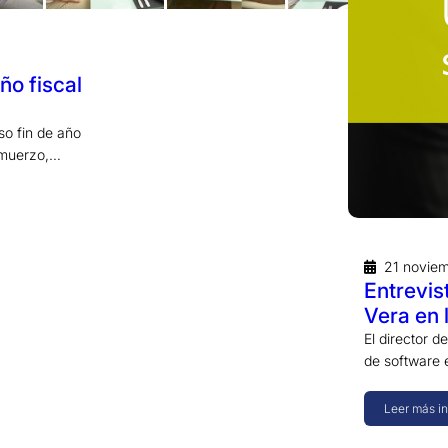
ño fiscal
so fin de año
almuerzo,…
21 novie
Entrevis
Vera en 
El director d
de software
Leer más i