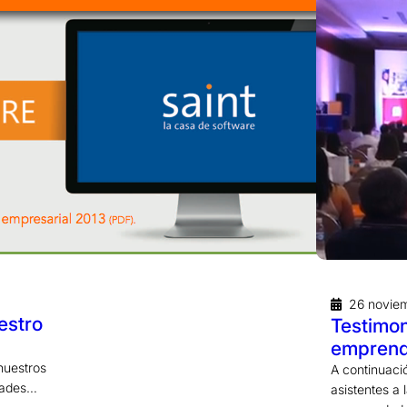
26 novie
estro
Testimon
emprende
nuestros
A continuaci
idades…
asistentes a 