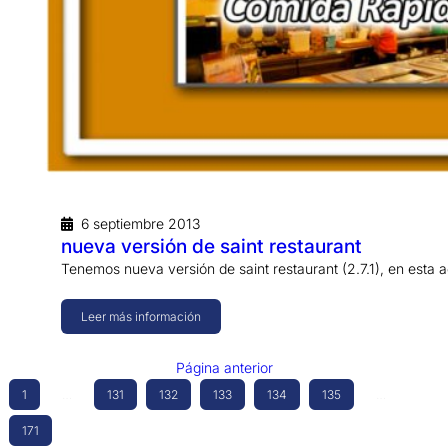
6 septiembre 2013
nueva versión de saint restaurant
Tenemos nueva versión de saint restaurant (2.7.1), en esta
Leer más información
Página anterior
1
…
131
132
133
134
135
…
171