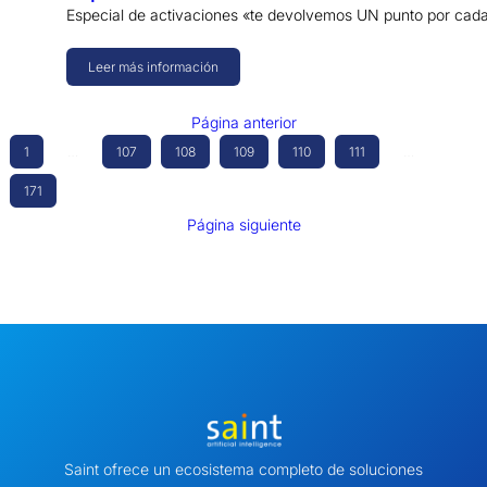
Especial de activaciones «te devolvemos UN punto por cada
Leer más información
Página anterior
1
…
107
108
109
110
111
…
171
Página siguiente
Saint ofrece un ecosistema completo de soluciones