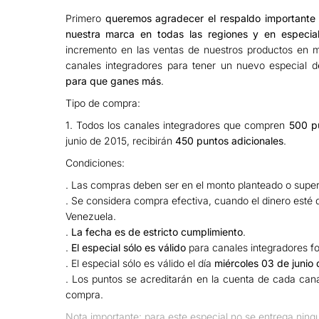
Primero
queremos agradecer el respaldo importante 
nuestra marca en todas las regiones y en especia
incremento en las ventas de nuestros productos en m
canales integradores para tener un nuevo especial 
para que ganes más
.
Tipo de compra:
1. Todos los canales integradores que compren
500 p
junio de 2015, recibirán
450 puntos adicionales
.
Condiciones:
. Las compras deben ser en el monto planteado o superi
. Se considera compra efectiva, cuando el dinero esté 
Venezuela.
.
La fecha es de estricto cumplimiento
.
.
El especial sólo es válido
para canales integradores f
. El especial sólo es válido el día
miércoles 03 de junio
. Los puntos se acreditarán en la cuenta de cada cana
compra.
Nota importante: para este especial no se entrega ningu