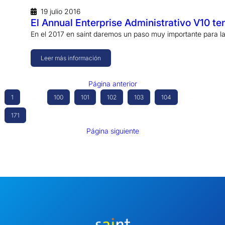
19 julio 2016
El Annual Enterprise Administrativo V10 te
En el 2017 en saint daremos un paso muy importante para l
Leer más información
Página anterior
1
…
100
101
102
103
104
…
171
Página siguiente