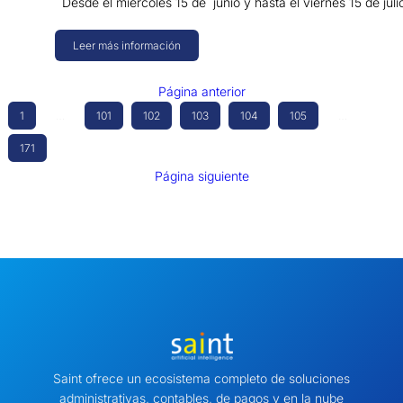
Desde el miércoles 15 de junio y hasta el viernes 15 de jul
Leer más información
Página anterior
1
…
101
102
103
104
105
…
171
Página siguiente
Saint ofrece un ecosistema completo de soluciones
administrativas, contables, de pagos y en la nube