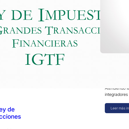
25 enero
Venezuel
2016. Pa
Atendiendo l
integradores
ley de
Leer más i
cciones