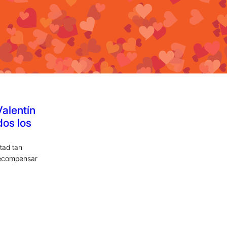
Valentín
dos los
tad tan
recompensar