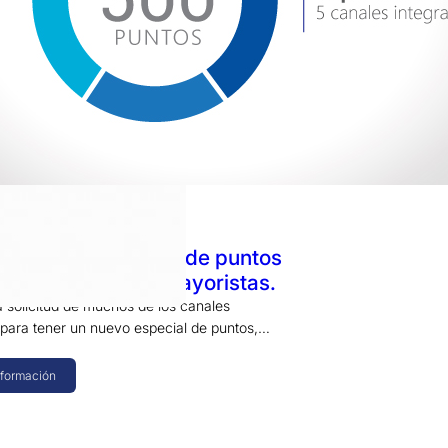
 2016
a: primer especial de puntos
ra cinco canales mayoristas.
a solicitud de muchos de los canales
 para tener un nuevo especial de puntos,…
nformación