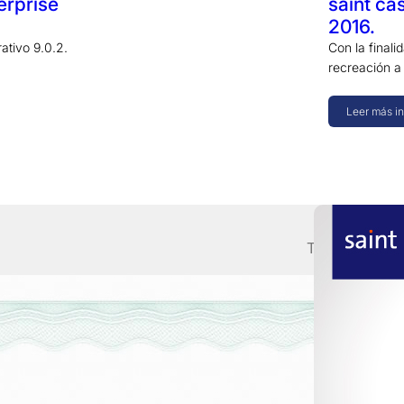
rprise
saint ca
2016.
ativo 9.0.2.
Con la finali
recreación a
Leer más i