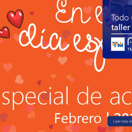
9 febrero
Todo un 
ANNUAL
En saint seg
de todos nue
satisfechos
Leer más i