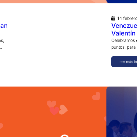
14 febrer
San
Venezuel
Valentín
ás,
Celebramos e
n…
puntos, par
Leer más i