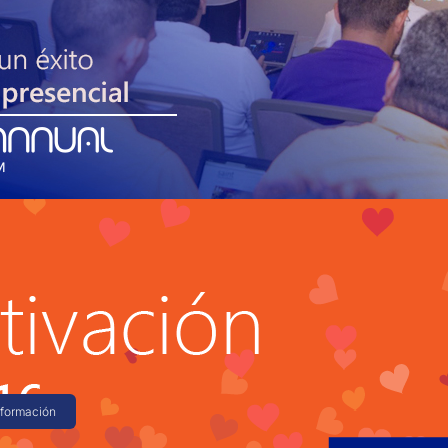
 2016
éxito taller presencial de
 TM
uimos trabajando para mejorar la capacitación
stros canales integradores. Estamos muy
…
nformación