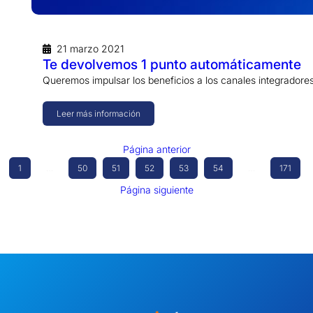
21 marzo 2021
Te devolvemos 1 punto automáticamente
Queremos impulsar los beneficios a los canales integradore
Leer más información
Página anterior
1
…
50
51
52
53
54
…
171
Página siguiente