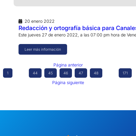
20 enero 2022
Redacción y ortografía básica para Canale
Este jueves 27 de enero 2022, a las 07:00 pm hora de Vene
Leer más información
Página anterior
1
…
44
45
46
47
48
…
171
Página siguiente