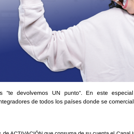
s “
te devolvemos UN punto
“. En este especia
integradores de todos los países donde se comercial
:
s
de ACTIVACIÓN que consuma de su cuenta el Canal In