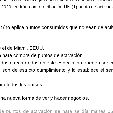
.2020
tendrán como retribución UN (1) punto de activaci
t (no aplica puntos consumidos que no sean de activ
es el de Miami, EEUU.
do para compra de puntos de activación.
vadas o recargadas en este especial no pueden ser c
s son de estricto cumplimiento y lo establece el se
ra todos los países.
una
nueva forma
de ver y hacer negocios.
o de puntos de activación se hará se día
martes 06