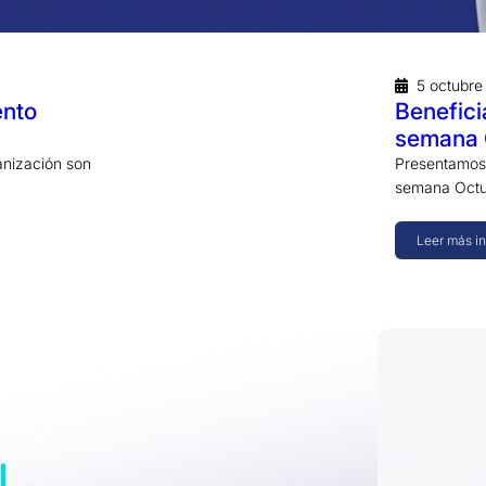
5 octubr
ento
Benefici
semana 
anización son
Presentamos l
semana Octu
Leer más i