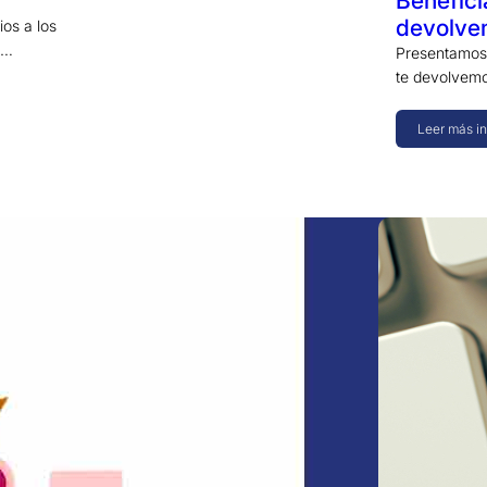
Benefici
devolve
ios a los
e…
Presentamos l
te devolvem
Leer más i