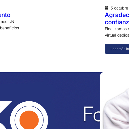
5 octubr
unto
Agradece
confianz
vemos UN
 beneficios
Finalizamos 
virtual dedi
Leer más i