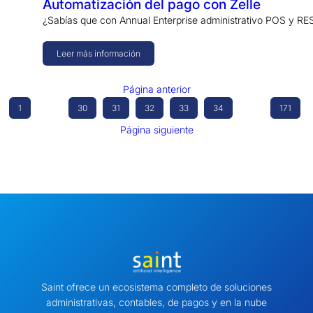
Automatización del pago con Zelle
¿Sabías que con Annual Enterprise administrativo POS y RES
Leer más información
Página anterior
1
…
30
31
32
33
34
…
171
Página siguiente
Saint ofrece un ecosistema completo de soluciones
administrativas, contables, de pagos y en la nube