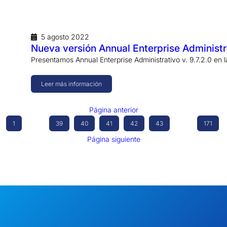
5 agosto 2022
Nueva versión Annual Enterprise Administra
Presentamos Annual Enterprise Administrativo v. 9.7.2.0 en
Leer más información
Página anterior
1
…
39
40
41
42
43
…
171
Página siguiente