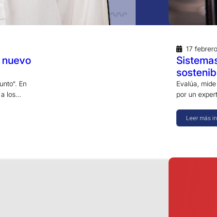
17 febrer
 nuevo
Sistemas
sostenib
unto“. En
Evalúa, mide
 a los…
por un exper
Leer más i