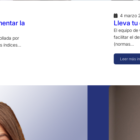
4 marzo 
mentar la
Lleva tu
El equipo de
facilitar el 
ollada por
(normas…
os índices…
Leer más i