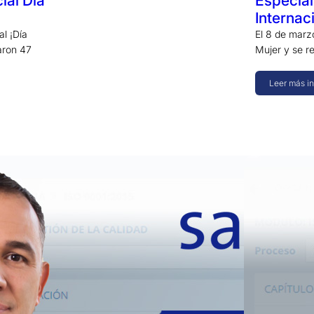
ial Día
Especial
Internac
al ¡Día
El 8 de marz
aron 47
Mujer y se r
Leer más i