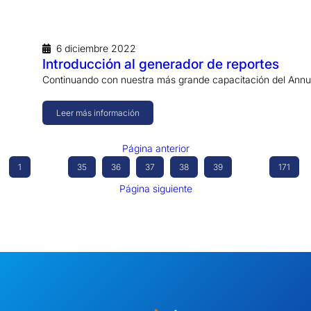
6 diciembre 2022
Introducción al generador de reportes
Continuando con nuestra más grande capacitación del Annua
Leer más información
Página anterior
1
…
35
36
37
38
39
…
171
Página siguiente