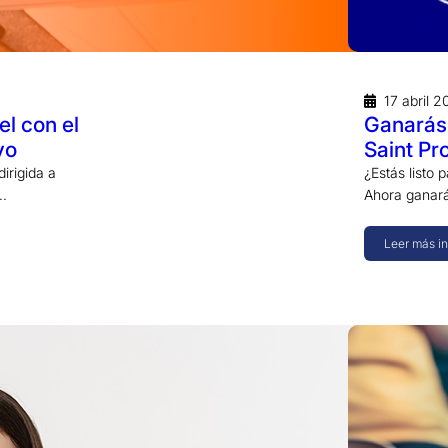
17 abril 
l con el
Ganarás 
vo
Saint Pr
dirigida a
¿Estás listo 
,…
Ahora ganará
Leer más i