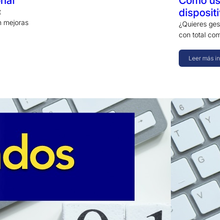
nal
Cómo us
disposit
t
n mejoras
¿Quieres ges
con total co
Leer más i