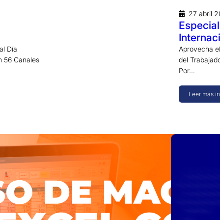
27 abril 
Especia
Internac
al Día
Aprovecha el
on 56 Canales
del Trabajad
Por…
Leer más i