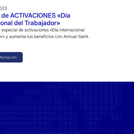
2023
l de ACTIVACIONES «Día
ional del Trabajador»
 especial de activaciones «Día Internacional
or» y aumenta tus beneficios con Annual-Saint.
nformación