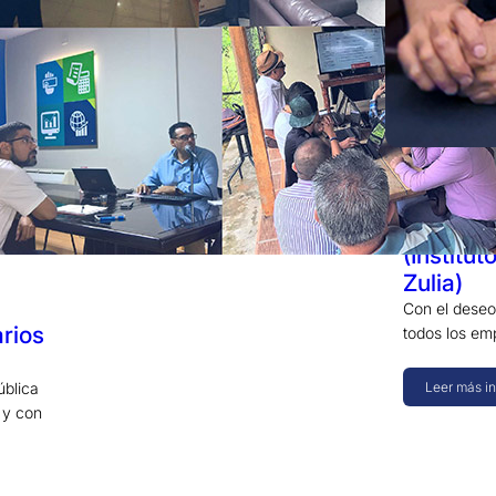
27 julio 2
Saint fi
(Institu
Zulia)
Con el deseo
arios
todos los em
Leer más i
ública
 y con