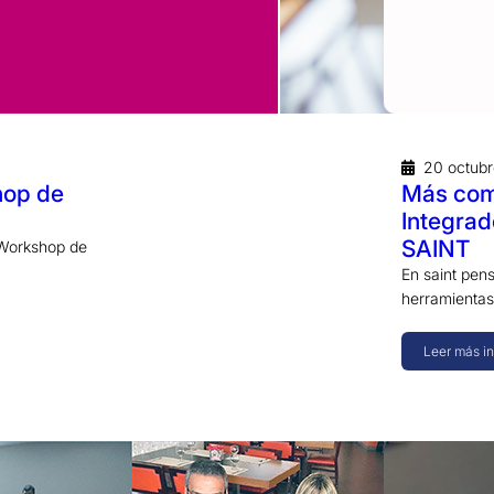
20 octub
hop de
Más com
Integrad
SAINT
 Workshop de
En saint pen
herramientas
Leer más i