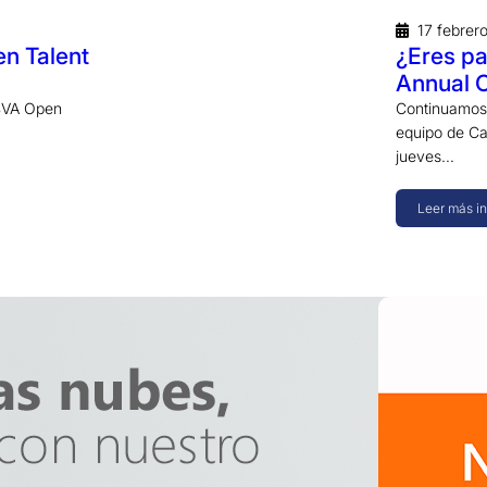
17 febrer
en Talent
¿Eres pa
Annual 
BBVA Open
Continuamos 
equipo de Ca
jueves…
Leer más i