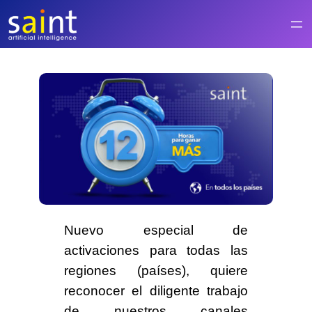
Saltar
al
contenido
Nuevo
especial de
activaciones para todas las
regiones
(países), quiere
reconocer el diligente trabajo
de nuestros canales