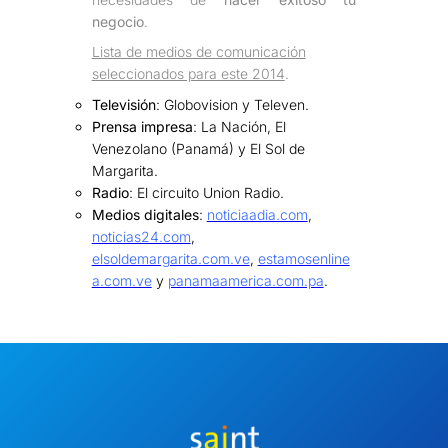
negocio
.
Lista de medios de comunicación
seleccionados para este 2014
.
Televisión
: Globovision y Televen.
Prensa impresa
: La Nación, El
Venezolano (Panamá) y El Sol de
Margarita.
Radio
: El circuito Union Radio.
Medios digitales
:
noticiaadia.com
,
noticias24.com
,
elsoldemargarita.com.ve
,
estamosenline
a.com.ve
y
panamaamerica.com.pa
.