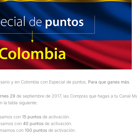
rsario y en Colombia con Especial de puntos.
Para que ganes más
.
ernes 29
de septiembre de 2017, las
Compras que hagas a tu Canal M
 la tabla siguiente:
nsamos con
15
puntos
de activación.
nsamos con
40
puntos
de activación.
ensamos con
100
puntos
de activación.