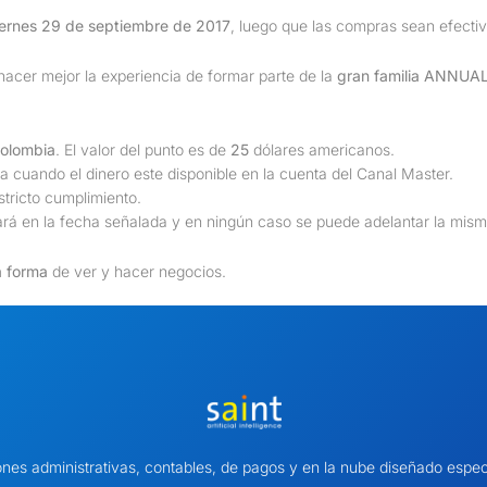
iernes 29 de septiembre de 2017
, luego que las compras sean efectiv
hacer mejor la experiencia de formar parte de la
gran familia ANNUAL
olombia
. El valor del punto es de
25
dólares americanos.
a cuando el dinero este disponible en la cuenta del Canal Master.
stricto cumplimiento.
rá en la fecha señalada y en ningún caso se puede adelantar la mism
 forma
de ver y hacer negocios.
ones administrativas, contables, de pagos y en la nube diseñado es