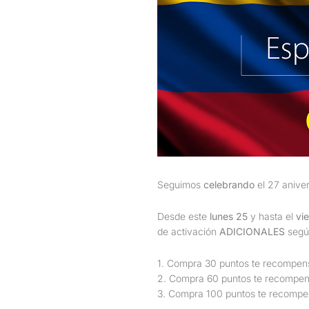
Seguimos
celebrando
el 27 anive
Desde este
lunes 25
y hasta el
vi
de activación
ADICIONALES
según
1. Compra 30 puntos
te recompe
2. Compra 60 puntos
te recompe
3. Compra 100 puntos
te recomp