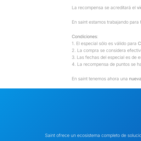
La recompensa se acreditará el
v
En saint estamos trabajando para 
Condiciones
:
1. El especial sólo es válido para
C
2. La compra se considera efectiv
3. Las fechas del especial es de e
4. La recompensa de puntos se ha
En saint tenemos ahora una
nueva
Saint ofrece un ecosistema completo de soluci