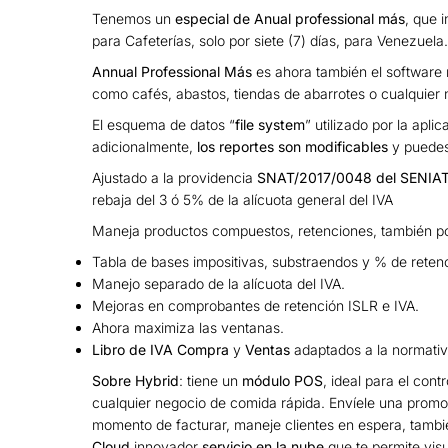
Tenemos un
especial de Anual professional más
, que 
para Cafeterías, solo por siete (7) días, para Venezuela.
Annual Professional Más
es ahora también el software
como cafés, abastos, tiendas de abarrotes o cualquier
El esquema de datos “
file system
” utilizado por la apli
adicionalmente,
los reportes son modificables
y puedes 
Ajustado a la providencia
SNAT/2017/0048 del SENIA
rebaja del 3 ó 5% de la alícuota general del IVA
Maneja productos compuestos, retenciones, también po
Tabla de bases impositivas, substraendos y % de retenc
Manejo separado de la alícuota del IVA.
Mejoras en comprobantes de retención ISLR e IVA.
Ahora maximiza las ventanas.
Libro de IVA Compra
y
Ventas
adaptados a la normativa
Sobre Hybrid
: tiene un
módulo POS
, ideal para el cont
cualquier negocio de comida rápida. Envíele una promoc
momento de facturar, maneje clientes en espera, tambi
Cloud
innovador
servicio en la nube
que te permite vis