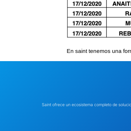
En saint tenemos
una for
Saint ofrece un ecosistema completo de soluci