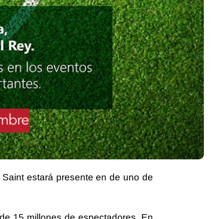
 Saint
estará presente
en de uno de
 de
15 millones de espectadores
, En