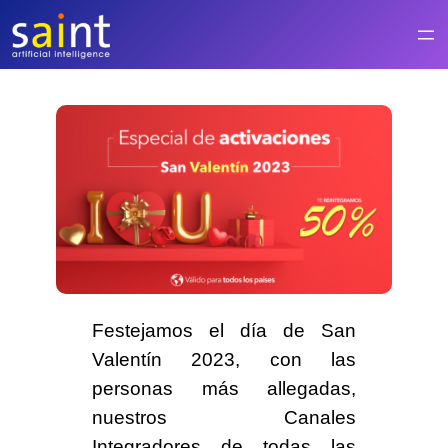
Saltar
al
contenido
Festejamos el día de
San
Valentín 2023
, con las
personas más allegadas,
nuestros
Canales
Integradores
de todas las