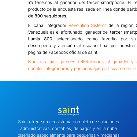
Ya tenemos al ganador del tercer smartphone. El re
producto de la encuesta realizada en linea donde
part
de 800 seguidores
.
El canal integrador
Revolution Sistems
de la región 
Venezuela es el afortunado ganador del
tercer
smart
Lumia 800
seleccionado como favorito por su
desempeño y atención al usuario final por nuestros
página de Facebook oficial de saint.
Nuestras más grandes felicitaciones al ganador y 
canales integradores y personas que participaron en la
Saint ofrece un ecosistema completo de soluciones
administrativas, contables, de pagos y en la nube
diseñado especialmente para pequeñas y medianas