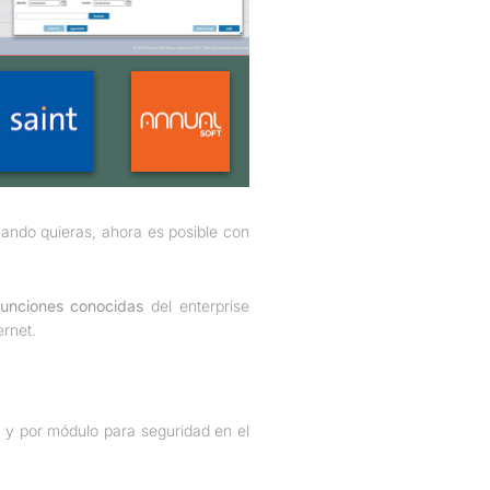
uando quieras, ahora es posible con
funciones conocidas
del enterprise
ernet.
b y por módulo para seguridad en el