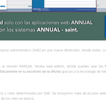
erprise administrativo (SAE) en una nueva dimensión, donde estés, c
s la versión ANNUAL Ventas web edition, donde puedes usar las
físicamente en tu escritorio de la oficina
gracias a la tecnología de int
ario y roles determinados por SAE. Se incluyeron roles de acceso we
 de los roles es básica.