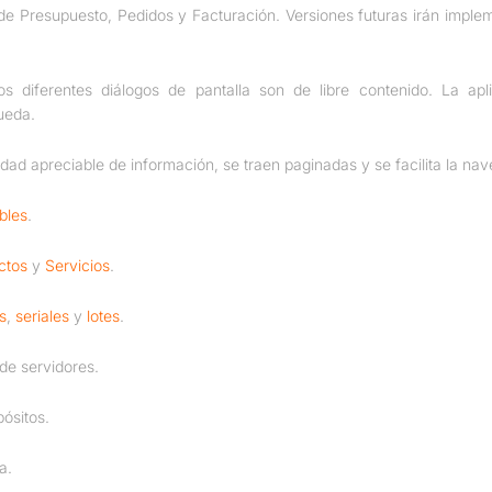
s de Presupuesto, Pedidos y Facturación. Versiones futuras irán imp
 diferentes diálogos de pantalla son de libre contenido. La aplic
ueda.
idad apreciable de información, se traen paginadas y se facilita la nav
bles
.
ctos
y
Servicios
.
s
,
seriales
y
lotes
.
de servidores.
pósitos.
a.