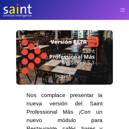
Saltar
al
contenido
Nos complace presentar la
nueva versión del
Saint
Professional Más
¡Con un
nuevo módulo para
Restaurante
,
cafés, bares y