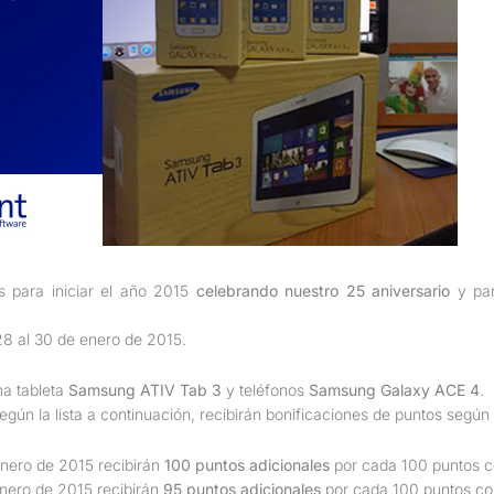
s para iniciar el año 2015
celebrando nuestro 25 aniversario
y pa
 28 al 30 de enero de 2015.
na tableta
Samsung ATIV Tab 3
y teléfonos
Samsung Galaxy ACE 4
.
gún la lista a continuación, recibirán bonificaciones de puntos según 
nero de 2015 recibirán
100 puntos adicionales
por cada 100 puntos 
nero de 2015 recibirán
95 puntos adicionales
por cada 100 puntos c