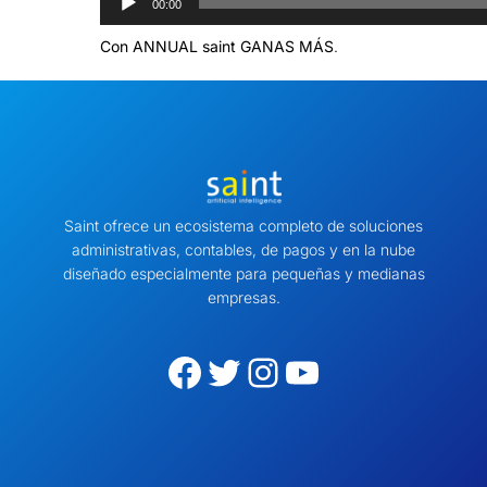
00:00
e
p
Con ANNUAL saint GANAS MÁS
.
r
o
d
u
c
t
o
Saint ofrece un ecosistema completo de soluciones
r
administrativas, contables, de pagos y en la nube
d
diseñado especialmente para pequeñas y medianas
e
empresas.
a
u
d
Facebook
Twitter
Instagram
YouTube
i
o