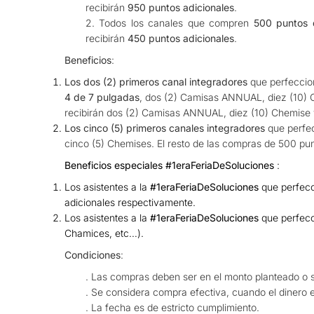
recibirán
950 puntos adicionales
.
2. Todos los canales que compren
500 puntos 
recibirán
450 puntos adicionales
.
Beneficios
:
Los dos (2) primeros canal integradores
que perfeccio
4 de 7 pulgadas
, dos (2) Camisas ANNUAL, diez (10) C
recibirán dos (2) Camisas ANNUAL, diez (10) Chemise y
Los cinco (5) primeros canales integradores
que perfe
cinco (5) Chemises. El resto de las compras de 500 pun
Beneficios especiales #1eraFeriaDeSoluciones
:
Los asistentes a la
#1eraFeriaDeSoluciones
que perfecc
adicionales respectivamente.
Los asistentes a la
#1eraFeriaDeSoluciones
que perfecc
Chamices, etc…).
Condiciones
:
. Las compras deben ser en el monto planteado o s
. Se considera compra efectiva, cuando el dinero e
. La fecha es de estricto cumplimiento.