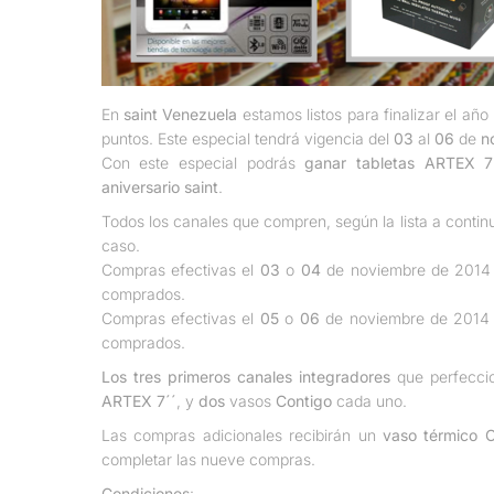
En
saint Venezuela
estamos listos para finalizar el a
puntos. Este especial tendrá vigencia del
03
al
06
de
n
Con este especial podrás
ganar tabletas ARTEX 7
aniversario saint
.
Todos los canales que compren, según la lista a contin
caso.
Compras efectivas el
03
o
04
de noviembre de 2014 
comprados.
Compras efectivas el
05
o
06
de noviembre de 2014 
comprados.
Los tres primeros canales integradores
que perfecci
ARTEX 7´´
, y
dos
vasos
Contigo
cada uno.
Las compras adicionales recibirán un
vaso térmico C
completar las nueve compras.
Condiciones
: